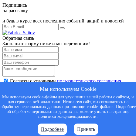
Подпишись
на рассылку
и будь в курсе всех последних событий, акций и новостей
Обратная связь
Заполните форму ниже и мы перезвоним!
Согласен с условиями
пользовательского соглашения
Отправить
Мы использвуем Cookie
Мы используем cookie-файлы для улучшения вашей работы с сайтом, и
для сервисов веб–аналитики. Используя сайт, вы соглашаетесь на
Спасибо за обращение
обработку персональных данных при помощи cookie–файлов. Подробнее
запрос направлен менеджеру
об обработке персональных данных вы можете узнать на странице
политики конфиденциальности.
Подробнее
Принять
На указанный email отправлено письмо со ссылкой для подтверждения