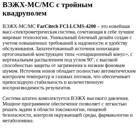
ВЭЖХ-МС/МС с тройным
квадруполем
ВЭЖХ-МС/МС
FarCitech
FCI
-
LCMS
-4200
– это новейшая
масс-спектрометрическая система, сочетающая в себе лучшие
мировые технологии. Уникальный блочный дизайн создан с
учетом повышенных требований к надежности и удобству
обслуживания. Запатентованный источник ионизации
ортогональной конструкции типа «сепарационный конус», с
вертикальным распылением под углом 90°, с высокой
способностью защиты от загрязнения и низким фоновым
шумом. Источник ионов обладает полностью автоматическим
контролем температур и газовых потоков, что обеспечивает
превосходную стабильность и количественную
воспроизводимость результатов.
Система штатно комплектуется ВЭЖХ высокого давления.
Мощное программное обеспечение позволяет с легкостью
решать задачи в области токсикологии, пищевой
безопасности, контроля окружающей среды, фармакологии и
метаболомике.