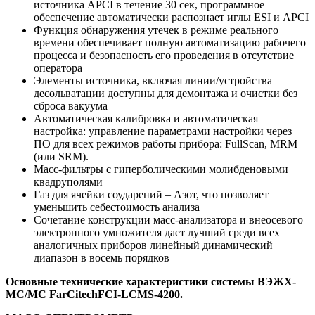
источника APCI в течение 30 сек, программное
обеспечение автоматически распознает иглы ESI и APCI
Функция обнаружения утечек в режиме реального
времени обеспечивает полную автоматизацию рабочего
процесса и безопасность его проведения в отсутствие
оператора
Элементы источника, включая линии/устройства
десольватации доступны для демонтажа и очистки без
сброса вакуума
Автоматическая калибровка и автоматическая
настройка: управление параметрами настройки через
ПО для всех режимов работы прибора: FullScan, MRM
(или SRM).
Масс-фильтры с гиперболическими молибденовыми
квадруполями
Газ для ячейки соударений – Азот, что позволяет
уменьшить себестоимость анализа
Сочетание конструкции масс-анализатора и внеосевого
электронного умножителя дает лучший среди всех
аналогичных приборов линейный динамический
диапазон в восемь порядков
Основные технические характеристики системы ВЭЖХ-
МС/МС
FarCitechFCI
-
LCMS
-4200.