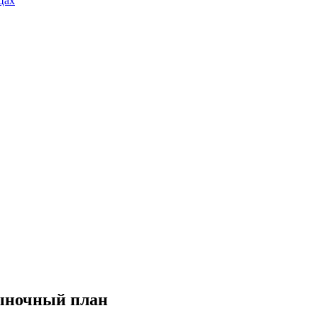
цах
ыночный план