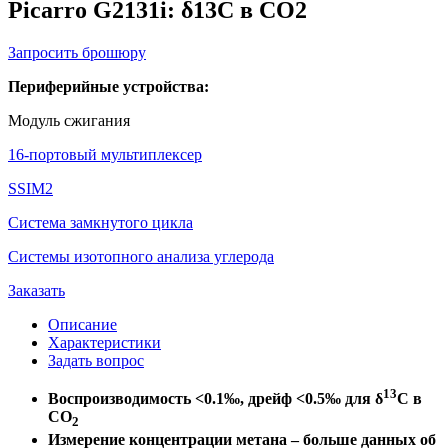
Picarro G2131i: δ13C в СО2
Запросить брошюру
Периферийные устройства:
Модуль сжигания
16-портовый мультиплексер
SSIM2
Система замкнутого цикла
Системы изотопного анализа углерода
Заказать
Описание
Характеристики
Задать вопрос
13
Воспроизводимость <0.1‰, дрейф <0.5‰ для δ
С в
СО
2
Измерение концентрации метана – больше данных об