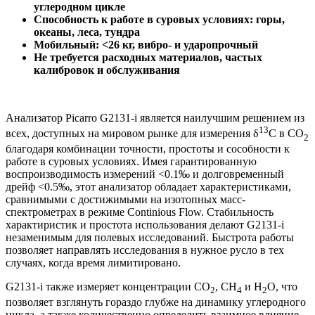
углеродном цикле
Способность к работе в суровых условиях: горы,
океаны, леса, тундра
Мобильный: <26 кг, вибро- и ударопрочный
Не требуется расходных материалов, частых
калибровок и обслуживания
Анализатор Picarro G2131-i является наилучшим решением из
13
всех, доступных на мировом рынке для измерения δ
С в СО
2
благодаря комбинации точности, простоты и сособности к
работе в суровых условиях. Имея гарантированную
воспроизводимость измерений <0.1‰ и долговременный
дрейф <0.5‰, этот анализатор обладает характеристиками,
сравнимыми с достижимыми на изотопных масс-
спектрометрах в режиме Continious Flow. Стабильность
характиристик и простота использования делают G2131-i
незаменимым для полевых исследований. Быстрота работы
позволяет направлять исследования в нужное русло в тех
случаях, когда время лимитировано.
G2131-i также измеряет концентрации CO
, CH
и Н
О, что
2
4
2
позволяет взглянуть гораздо глубже на динамику углеродного
цикла, а также количественно определить взаимное влияние